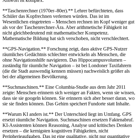
Antwort ist komplex.
**Taschenrechner (1970er–80er).** Lehrer befürchteten, dass
Schüler das Kopfrechnen verlernen würden. Das ist im
Wesentlichen eingetreten – Menschen rechnen im Kopf weniger gut
als vor der Taschenrechner-Ära. Aber arithmetische Fähigkeit ist
nicht gleichbedeutend mit mathematischer Kompetenz.
Mathematische Bildung hat sich verschoben, nicht verschlechtert.
**GPS-Navigation.** Forschung zeigt, dass aktive GPS-Nutzer
räumliches Gedächtnis schlechter entwickeln als Menschen, die
ohne Navigationshilfe navigieren. Das Hippocampusvolumen –
zuständig für räumliche Navigation – ist bei Londoner Taxifahrern
(die die Stadt auswendig kennen müssen) nachweislich größer als
bei der allgemeinen Bevölkerung.
**Suchmaschinen.** Eine Columbia-Studie aus dem Jahr 2011
zeigte: Menschen erinnern sich weniger an Fakten, wenn sie wissen,
dass sie sie googeln können. Sie erinnern sich aber besser daran, wo
sie sie finden können. Das Gehirn speichert Fundorte statt Inhalte.
**Warum KI anders ist.** Der Unterschied liegt im Umfang. GPS
ersetzt räumliche Navigation. Suchmaschinen ersetzen Faktenabruf.
KI-Assistenten können Reasoning, Analyse und kritisches Denken
ersetzen – die kernigsten kognitiven Fähigkeiten, nicht
Peripherieaufgaben. Das ist eine qualitative, nicht nur quantitative