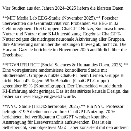
Vier Studien aus den Jahren 2024–2025 liefern die klarsten Daten.
**MIT Media Lab EEG-Studie (November 2025).** Forscher
überwachten die Gehirnaktivität von Probanden via EEG in 32
Gehirnregionen. Drei Gruppen: ChatGPT-Nutzer, Suchmaschinen-
Nutzer und Nutzer ohne KI-Unterstützung. Ergebnis: ChatGPT-
Nutzer zeigten die niedrigste neuronale Aktivierung aller Gruppen.
Ihre Aktivierung nahm über die Sitzungen hinweg ab, nicht zu. Die
Harvard Gazette berichtete im November 2025 ausführlich über die
Ergebnisse.
**FGV/UFRJ RCT (Social Sciences & Humanities Open, 2025).**
Eine vorregistrierte randomisierte kontrollierte Studie mit
Studierenden. Gruppe A nutzte ChatGPT beim Lernen. Gruppe B
nicht. Nach 45 Tagen: 58 % Behalten (ChatGPT-Gruppe)
gegenüber 69 % (Kontrollgruppe). Der Unterschied wurde durch
KI-Erfahrung nicht geringer. Das ist das stärkste kausale Design, das
bisher zu dieser Frage eingesetzt wurde.
**NYU-Studie (TEDxSherbrooke, 2025).** Ein NYU-Professor
befragte 319 Arbeitnehmer zu ihrer ChatGPT-Nutzung. 70 %
berichteten, bei verfügbarem ChatGPT weniger kognitive
Anstrengung für Leseverständnis aufzuwenden. Das ist ein
Selbstbericht, kein objektives Maß – aber konsistent mit den anderen