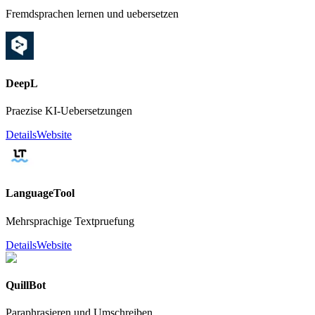
Fremdsprachen lernen und uebersetzen
DeepL
Praezise KI-Uebersetzungen
Details
Website
LanguageTool
Mehrsprachige Textpruefung
Details
Website
QuillBot
Paraphrasieren und Umschreiben