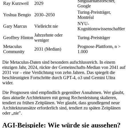
Singularitätsforscher,
Ray Kurzweil
2029
Google
Turing-Preisträger,
Yoshua Bengio
2030–2050
Montréal
NYU-
Gary Marcus
Vielleicht nie
Kognitionswissenschaftler
Jahrzehnte oder
Geoffrey Hinton
Turing-Preisträger
weniger
Metaculus
Prognose-Plattform, n >
2031 (Median)
Community
1.000
Die Metaculus-Daten sind besonders aufschlussreich. In einem
einzigen Jahr, 2024, rückte der Gemeinschafts-Median von 2041 auf
2031 vor – eine Verdichtung von zehn Jahren. Das spiegelt die
beschleunigten Fortschritte durch GPT-4, o3 und Gemini Ultra
wider.
Die Prognosen sind empfindlich gegenüber Annahmen. Wer glaubt,
dass aktuelle Architekturen mit genug Rechenleistung skalieren,
tendiert zu frühen Zeitplänen. Wer glaubt, dass grundlegend neue
Architekturansätze erforderlich sind, tendiert zu späten Zeitplänen
oder „nie".
AGI-Beispiele: Wie würde sie aussehen?