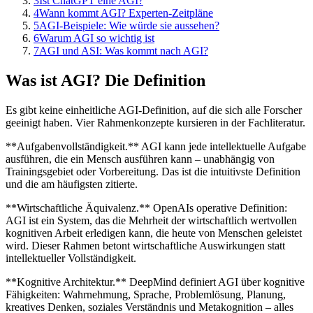
3
Ist ChatGPT eine AGI?
4
Wann kommt AGI? Experten-Zeitpläne
5
AGI-Beispiele: Wie würde sie aussehen?
6
Warum AGI so wichtig ist
7
AGI und ASI: Was kommt nach AGI?
Was ist AGI? Die Definition
Es gibt keine einheitliche AGI-Definition, auf die sich alle Forscher
geeinigt haben. Vier Rahmenkonzepte kursieren in der Fachliteratur.
**Aufgabenvollständigkeit.** AGI kann jede intellektuelle Aufgabe
ausführen, die ein Mensch ausführen kann – unabhängig von
Trainingsgebiet oder Vorbereitung. Das ist die intuitivste Definition
und die am häufigsten zitierte.
**Wirtschaftliche Äquivalenz.** OpenAIs operative Definition:
AGI ist ein System, das die Mehrheit der wirtschaftlich wertvollen
kognitiven Arbeit erledigen kann, die heute von Menschen geleistet
wird. Dieser Rahmen betont wirtschaftliche Auswirkungen statt
intellektueller Vollständigkeit.
**Kognitive Architektur.** DeepMind definiert AGI über kognitive
Fähigkeiten: Wahrnehmung, Sprache, Problemlösung, Planung,
kreatives Denken, soziales Verständnis und Metakognition – alles