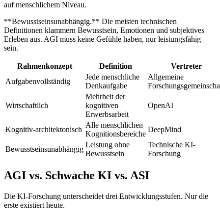
auf menschlichem Niveau.
**Bewusstseinsunabhängig.** Die meisten technischen
Definitionen klammern Bewusstsein, Emotionen und subjektives
Erleben aus. AGI muss keine Gefühle haben, nur leistungsfähig
sein.
Rahmenkonzept
Definition
Vertreter
Jede menschliche
Allgemeine
Aufgabenvollständig
Denkaufgabe
Forschungsgemeinscha
Mehrheit der
Wirtschaftlich
kognitiven
OpenAI
Erwerbsarbeit
Alle menschlichen
Kognitiv-architektonisch
DeepMind
Kognitionsbereiche
Leistung ohne
Technische KI-
Bewusstseinsunabhängig
Bewusstsein
Forschung
AGI vs. Schwache KI vs. ASI
Die KI-Forschung unterscheidet drei Entwicklungsstufen. Nur die
erste existiert heute.