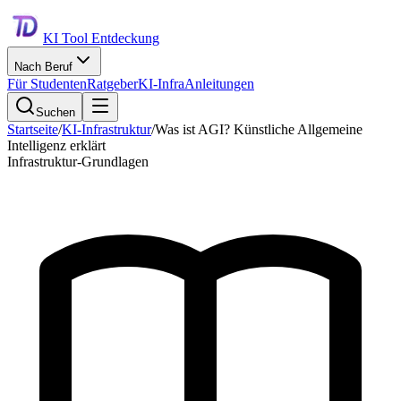
KI Tool Entdeckung
Nach Beruf
Für Studenten
Ratgeber
KI-Infra
Anleitungen
Suchen
Startseite
/
KI-Infrastruktur
/
Was ist AGI? Künstliche Allgemeine
Intelligenz erklärt
Infrastruktur-Grundlagen