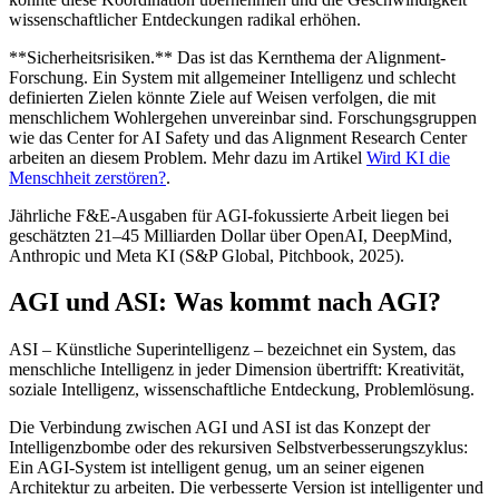
wissenschaftlicher Entdeckungen radikal erhöhen.
**Sicherheitsrisiken.** Das ist das Kernthema der Alignment-
Forschung. Ein System mit allgemeiner Intelligenz und schlecht
definierten Zielen könnte Ziele auf Weisen verfolgen, die mit
menschlichem Wohlergehen unvereinbar sind. Forschungsgruppen
wie das Center for AI Safety und das Alignment Research Center
arbeiten an diesem Problem. Mehr dazu im Artikel
Wird KI die
Menschheit zerstören?
.
Jährliche F&E-Ausgaben für AGI-fokussierte Arbeit liegen bei
geschätzten 21–45 Milliarden Dollar über OpenAI, DeepMind,
Anthropic und Meta KI (S&P Global, Pitchbook, 2025).
AGI und ASI: Was kommt nach AGI?
ASI – Künstliche Superintelligenz – bezeichnet ein System, das
menschliche Intelligenz in jeder Dimension übertrifft: Kreativität,
soziale Intelligenz, wissenschaftliche Entdeckung, Problemlösung.
Die Verbindung zwischen AGI und ASI ist das Konzept der
Intelligenzbombe oder des rekursiven Selbstverbesserungszyklus:
Ein AGI-System ist intelligent genug, um an seiner eigenen
Architektur zu arbeiten. Die verbesserte Version ist intelligenter und