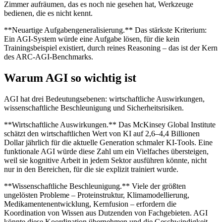
Zimmer aufräumen, das es noch nie gesehen hat, Werkzeuge
bedienen, die es nicht kennt.
**Neuartige Aufgabengeneralisierung.** Das stärkste Kriterium:
Ein AGI-System würde eine Aufgabe lösen, für die kein
Trainingsbeispiel existiert, durch reines Reasoning – das ist der Kern
des ARC-AGI-Benchmarks.
Warum AGI so wichtig ist
AGI hat drei Bedeutungsebenen: wirtschaftliche Auswirkungen,
wissenschaftliche Beschleunigung und Sicherheitsrisiken.
**Wirtschaftliche Auswirkungen.** Das McKinsey Global Institute
schätzt den wirtschaftlichen Wert von KI auf 2,6–4,4 Billionen
Dollar jährlich für die aktuelle Generation schmaler KI-Tools. Eine
funktionale AGI würde diese Zahl um ein Vielfaches übersteigen,
weil sie kognitive Arbeit in jedem Sektor ausführen könnte, nicht
nur in den Bereichen, für die sie explizit trainiert wurde.
**Wissenschaftliche Beschleunigung.** Viele der größten
ungelösten Probleme – Proteinstruktur, Klimamodellierung,
Medikamentenentwicklung, Kernfusion – erfordern die
Koordination von Wissen aus Dutzenden von Fachgebieten. AGI
könnte diese Koordination übernehmen und die Geschwindigkeit