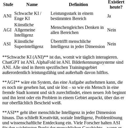
Existiert
Stufe
Name
Definition
heute?
Schwache KI /
Leistungsstark in einem
ANI
Ja
Enge KI
bestimmten Bereich
Künstliche
Menschengleiches Denken in
AGI
Allgemeine
Nein
allen Bereichen
Intelligenz
Künstliche
Übertrifft menschliche
ASI
Nein
Superintelligenz
Intelligenz in jeder Dimension
**Schwache KI (ANI)** ist das, womit wir täglich interagieren.
ChatGPT ist ANI. AlphaFold ist ANI. Bilderkennungssysteme sind
ANI. Alle sind in ihrem spezifischen Trainingsgebiet
außerordentlich leistungsfähig und außerhalb davon hilflos.
**AGI** wäre ein System, das eine Aufgabe aufnehmen kann, die
es noch nie gesehen hat, und sie löst – so wie ein Mensch in eine
fremde Stadt kommt und sich zurechtfindet, einen neuen Job beginnt
und ihn lernt oder ein Problem in einem Gebiet anpackt, über das er
nur oberflächlich Bescheid weiß.
**ASI** geht über menschliche Intelligenz in jeder Dimension
hinaus. Das schließt Kreativität, soziale Intelligenz, Problemlösung
und wissenschaftliche Entdeckung ein. Viele Forscher halten ASI
für den wichtigsten Punkt der menschlichen Geschichte – wenn er