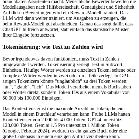
brauchbaren Assistenten macht. Menschliche Bewerter bewerten die
Modellausgaben nach Hilfsbereitschaft, Genauigkeit und Sicherheit.
Auf diesen Bewertungen wird ein Reward-Modell trainiert. Das
LLM wird dann weiter trainiert, um Ausgaben zu erzeugen, die
beim Reward-Modell gut abschneiden. Genau das sorgt dafür, dass
ChatGPT hilfreich antwortet, statt einfach das statistische Muster
Ihrer Eingabe fortzusetzen.
Tokenisierung: wie Text zu Zahlen wird
Bevor irgendetwas davon funktioniert, muss Text in Zahlen
umgewandelt werden. Tokenisierung zerlegt Text in Subwort-
Einheiten. Häufige Wörter werden zu einzelnen Token, seltene oder
komplexe Wörter werden in zwei oder drei Teile zerlegt. In GPT-
artigen Tokenizern könnte "unglaublich" zu drei Token werden:
"un", "glaub", "lich". Das Modell verarbeitet niemals Buchstaben
oder Wörter direkt, sondern Token-IDs aus einem Vokabular von
50.000 bis 100.000 Einträgen.
Das Kontextfenster ist die maximale Anzahl an Token, die ein
Modell in einem Durchlauf verarbeiten kann. Frühe LLMs hatten
Kontextfenster von 2.000 bis 4.000 Token. GPT-4 unterstützt
128.000 Token. Gemini 1.5 Pro unterstützt 1 Million Token
(Google, Februar 2024), wodurch es ein ganzes Buch oder eine
große Codebasis in einem einzigen Aufruf verarbeiten kann.