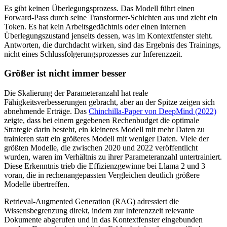
Es gibt keinen Überlegungsprozess. Das Modell führt einen
Forward-Pass durch seine Transformer-Schichten aus und zieht ein
Token. Es hat kein Arbeitsgedächtnis oder einen internen
Überlegungszustand jenseits dessen, was im Kontextfenster steht.
Antworten, die durchdacht wirken, sind das Ergebnis des Trainings,
nicht eines Schlussfolgerungsprozesses zur Inferenzzeit.
Größer ist nicht immer besser
Die Skalierung der Parameteranzahl hat reale
Fähigkeitsverbesserungen gebracht, aber an der Spitze zeigen sich
abnehmende Erträge. Das
Chinchilla-Paper von DeepMind (2022)
zeigte, dass bei einem gegebenen Rechenbudget die optimale
Strategie darin besteht, ein kleineres Modell mit mehr Daten zu
trainieren statt ein größeres Modell mit weniger Daten. Viele der
größten Modelle, die zwischen 2020 und 2022 veröffentlicht
wurden, waren im Verhältnis zu ihrer Parameteranzahl untertrainiert.
Diese Erkenntnis trieb die Effizienzgewinne bei Llama 2 und 3
voran, die in rechenangepassten Vergleichen deutlich größere
Modelle übertreffen.
Retrieval-Augmented Generation (RAG) adressiert die
Wissensbegrenzung direkt, indem zur Inferenzzeit relevante
Dokumente abgerufen und in das Kontextfenster eingebunden