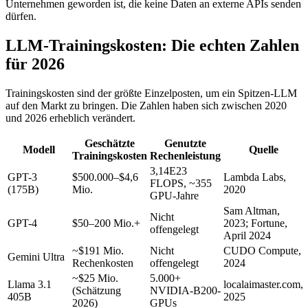
Unternehmen geworden ist, die keine Daten an externe APIs senden
dürfen.
LLM-Trainingskosten: Die echten Zahlen
für 2026
Trainingskosten sind der größte Einzelposten, um ein Spitzen-LLM
auf den Markt zu bringen. Die Zahlen haben sich zwischen 2020
und 2026 erheblich verändert.
Geschätzte
Genutzte
Modell
Quelle
Trainingskosten
Rechenleistung
3,14E23
GPT-3
$500.000–$4,6
Lambda Labs,
FLOPS, ~355
(175B)
Mio.
2020
GPU-Jahre
Sam Altman,
Nicht
GPT-4
$50–200 Mio.+
2023; Fortune,
offengelegt
April 2024
~$191 Mio.
Nicht
CUDO Compute,
Gemini Ultra
Rechenkosten
offengelegt
2024
~$25 Mio.
5.000+
Llama 3.1
localaimaster.com,
(Schätzung
NVIDIA-B200-
405B
2025
2026)
GPUs