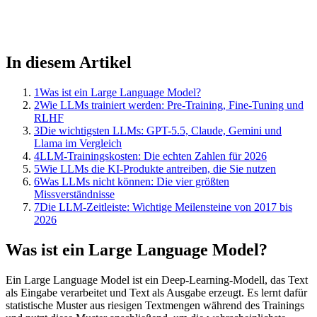
In diesem Artikel
1
Was ist ein Large Language Model?
2
Wie LLMs trainiert werden: Pre-Training, Fine-Tuning und
RLHF
3
Die wichtigsten LLMs: GPT-5.5, Claude, Gemini und
Llama im Vergleich
4
LLM-Trainingskosten: Die echten Zahlen für 2026
5
Wie LLMs die KI-Produkte antreiben, die Sie nutzen
6
Was LLMs nicht können: Die vier größten
Missverständnisse
7
Die LLM-Zeitleiste: Wichtige Meilensteine von 2017 bis
2026
Was ist ein Large Language Model?
Ein Large Language Model ist ein Deep-Learning-Modell, das Text
als Eingabe verarbeitet und Text als Ausgabe erzeugt. Es lernt dafür
statistische Muster aus riesigen Textmengen während des Trainings