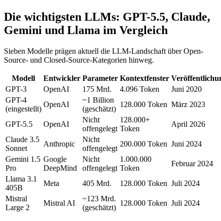
Die wichtigsten LLMs: GPT-5.5, Claude,
Gemini und Llama im Vergleich
Sieben Modelle prägen aktuell die LLM-Landschaft über Open-
Source- und Closed-Source-Kategorien hinweg.
Modell
Entwickler
Parameter
Kontextfenster
Veröffentlichu
GPT-3
OpenAI
175 Mrd.
4.096 Token
Juni 2020
GPT-4
~1 Billion
OpenAI
128.000 Token
März 2023
(eingestellt)
(geschätzt)
Nicht
128.000+
GPT-5.5
OpenAI
April 2026
offengelegt
Token
Claude 3.5
Nicht
Anthropic
200.000 Token
Juni 2024
Sonnet
offengelegt
Gemini 1.5
Google
Nicht
1.000.000
Februar 2024
Pro
DeepMind
offengelegt
Token
Llama 3.1
Meta
405 Mrd.
128.000 Token
Juli 2024
405B
Mistral
~123 Mrd.
Mistral AI
128.000 Token
Juli 2024
Large 2
(geschätzt)