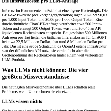
Die Inferenzkosten pro LLM-Anfrage
Inferenz im Konsumentenmaßstab hat eine eigene Kostenlogik. Die
GPT-4-API-Preise (der Vorgängergeneration) lagen 2024 bei $0,03
pro 1.000 Input-Token und $0,06 pro 1.000 Output-Token. Eine
durchschnittliche ChatGPT-Anfrage verarbeitet etwa 500 Input-
Token und erzeugt 500 Output-Token, was rund $0,045 an API-
äquivalenten Rechenkosten entspricht. Bei geschätzt 500 Millionen
Anfragen pro Tag liegen die täglichen Inferenzkosten für ChatGPT
bei etwa 22,5 Millionen Dollar, also rund 8 Milliarden Dollar pro
Jahr. Das ist eine grobe Schätzung, da OpenAI eigene Infrastruktur
statt der öffentlichen API nutzt, sie verdeutlicht aber die
Größenordnung der Rechenkosten hinter einem weit verbreiteten
LLM-Produkt.
Was LLMs nicht können: Die vier
größten Missverständnisse
Die häufigsten Missverständnisse über LLMs schaffen reale
Probleme, wenn Unternehmen sie einsetzen.
LLMs wissen nichts
Sie haben standardmäßig kein Gedächtnis zwischen Sitzungen,