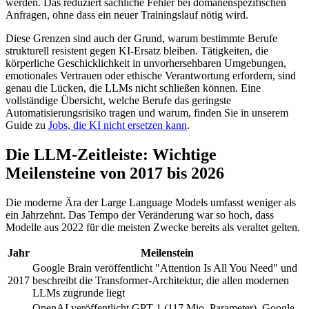
werden. Das reduziert sachliche Fehler bei domänenspezifischen
Anfragen, ohne dass ein neuer Trainingslauf nötig wird.
Diese Grenzen sind auch der Grund, warum bestimmte Berufe
strukturell resistent gegen KI-Ersatz bleiben. Tätigkeiten, die
körperliche Geschicklichkeit in unvorhersehbaren Umgebungen,
emotionales Vertrauen oder ethische Verantwortung erfordern, sind
genau die Lücken, die LLMs nicht schließen können. Eine
vollständige Übersicht, welche Berufe das geringste
Automatisierungsrisiko tragen und warum, finden Sie in unserem
Guide zu
Jobs, die KI nicht ersetzen kann
.
Die LLM-Zeitleiste: Wichtige
Meilensteine von 2017 bis 2026
Die moderne Ära der Large Language Models umfasst weniger als
ein Jahrzehnt. Das Tempo der Veränderung war so hoch, dass
Modelle aus 2022 für die meisten Zwecke bereits als veraltet gelten.
Jahr
Meilenstein
Google Brain veröffentlicht "Attention Is All You Need" und
2017
beschreibt die Transformer-Architektur, die allen modernen
LLMs zugrunde liegt
OpenAI veröffentlicht GPT-1 (117 Mio. Parameter). Google