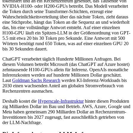
tokenisiert und an ein Rechenzentrum gesendet, das Tausende von
NVIDIA-H100- oder H200-GPUs betreibt. Das Modell verarbeitet
die Token durch seine Transformer-Schichten, erzeugt eine
Wahrscheinlichkeitsverteilung über das nächste Token, zieht daraus
eine Stichprobe, hängt das Token an die Sequenz an und wiederholt
das, bis eine vollständige Antwort entsteht. Auf einer einzelnen
H100-GPU läuft ein Spitzen-LLM in der Größenordnung von GPT-
5.5 mit etwa 20 bis 30 Token pro Sekunde. Eine Antwort mit 500
Wörtern benötigt rund 650 Token, was auf einer einzelnen GPU 20
bis 30 Sekunden dauert.
ChatGPT verarbeitet täglich Hunderte Millionen Anfragen. Bei
diesem Volumen betreibt Microsoft (das ChatGPT auf Azure hostet)
zehntausende H100-GPUs allein für Inferenz. OpenAIs monatliche
Inferenzkosten werden auf hunderte Millionen Dollar geschätzt.
Laut
Goldman Sachs Research
werden KI-Inferenz-Workloads bis
2030 einen wachsenden Anteil am globalen Stromverbrauch von
Rechenzentren ausmachen.
Deshalb kostet die
Hyperscale-Infrastruktur
hinter diesen Produkten
zig Milliarden Dollar im Bau und Betrieb. AWS, Azure, Google und
Meta haben gemeinsam 290 Milliarden Dollar an Rechenzentrum-
Investitionen bis 2027 zugesagt, fast ausschließlich getrieben von
der LLM-Nachfrage.