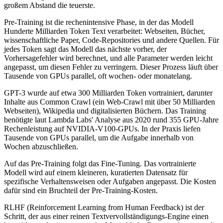
großem Abstand die teuerste.
Pre-Training ist die rechenintensive Phase, in der das Modell
Hunderte Milliarden Token Text verarbeitet: Webseiten, Bücher,
wissenschaftliche Paper, Code-Repositories und andere Quellen. Für
jedes Token sagt das Modell das nächste vorher, der
Vorhersagefehler wird berechnet, und alle Parameter werden leicht
angepasst, um diesen Fehler zu verringern. Dieser Prozess läuft über
Tausende von GPUs parallel, oft wochen- oder monatelang.
GPT-3 wurde auf etwa 300 Milliarden Token vortrainiert, darunter
Inhalte aus Common Crawl (ein Web-Crawl mit über 50 Milliarden
Webseiten), Wikipedia und digitalisierten Büchern. Das Training
benötigte laut Lambda Labs' Analyse aus 2020 rund 355 GPU-Jahre
Rechenleistung auf NVIDIA-V100-GPUs. In der Praxis liefen
Tausende von GPUs parallel, um die Aufgabe innerhalb von
Wochen abzuschließen.
Auf das Pre-Training folgt das Fine-Tuning. Das vortrainierte
Modell wird auf einem kleineren, kuratierten Datensatz für
spezifische Verhaltensweisen oder Aufgaben angepasst. Die Kosten
dafür sind ein Bruchteil der Pre-Training-Kosten.
RLHF (Reinforcement Learning from Human Feedback) ist der
Schritt, der aus einer reinen Textvervollständigungs-Engine einen