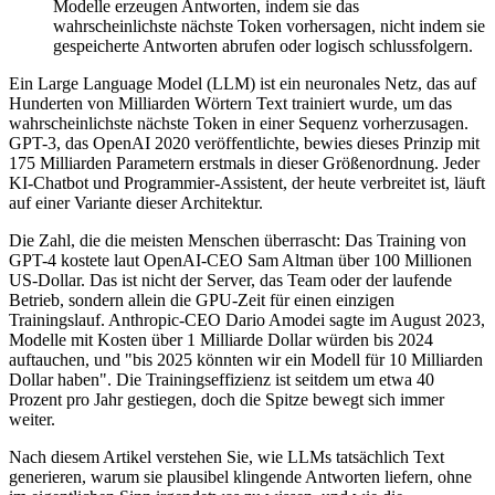
Modelle erzeugen Antworten, indem sie das
wahrscheinlichste nächste Token vorhersagen, nicht indem sie
gespeicherte Antworten abrufen oder logisch schlussfolgern.
Ein Large Language Model (LLM) ist ein neuronales Netz, das auf
Hunderten von Milliarden Wörtern Text trainiert wurde, um das
wahrscheinlichste nächste Token in einer Sequenz vorherzusagen.
GPT-3, das OpenAI 2020 veröffentlichte, bewies dieses Prinzip mit
175 Milliarden Parametern erstmals in dieser Größenordnung. Jeder
KI-Chatbot und Programmier-Assistent, der heute verbreitet ist, läuft
auf einer Variante dieser Architektur.
Die Zahl, die die meisten Menschen überrascht: Das Training von
GPT-4 kostete laut OpenAI-CEO Sam Altman über 100 Millionen
US-Dollar. Das ist nicht der Server, das Team oder der laufende
Betrieb, sondern allein die GPU-Zeit für einen einzigen
Trainingslauf. Anthropic-CEO Dario Amodei sagte im August 2023,
Modelle mit Kosten über 1 Milliarde Dollar würden bis 2024
auftauchen, und "bis 2025 könnten wir ein Modell für 10 Milliarden
Dollar haben". Die Trainingseffizienz ist seitdem um etwa 40
Prozent pro Jahr gestiegen, doch die Spitze bewegt sich immer
weiter.
Nach diesem Artikel verstehen Sie, wie LLMs tatsächlich Text
generieren, warum sie plausibel klingende Antworten liefern, ohne