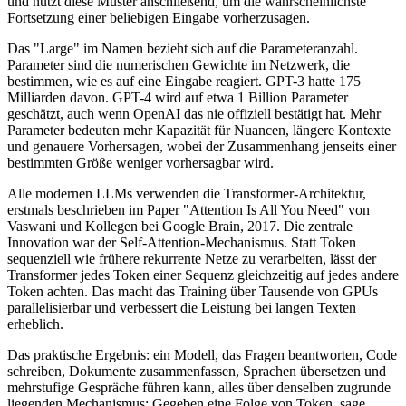
und nutzt diese Muster anschließend, um die wahrscheinlichste
Fortsetzung einer beliebigen Eingabe vorherzusagen.
Das "Large" im Namen bezieht sich auf die Parameteranzahl.
Parameter sind die numerischen Gewichte im Netzwerk, die
bestimmen, wie es auf eine Eingabe reagiert. GPT-3 hatte 175
Milliarden davon. GPT-4 wird auf etwa 1 Billion Parameter
geschätzt, auch wenn OpenAI das nie offiziell bestätigt hat. Mehr
Parameter bedeuten mehr Kapazität für Nuancen, längere Kontexte
und genauere Vorhersagen, wobei der Zusammenhang jenseits einer
bestimmten Größe weniger vorhersagbar wird.
Alle modernen LLMs verwenden die Transformer-Architektur,
erstmals beschrieben im Paper "Attention Is All You Need" von
Vaswani und Kollegen bei Google Brain, 2017. Die zentrale
Innovation war der Self-Attention-Mechanismus. Statt Token
sequenziell wie frühere rekurrente Netze zu verarbeiten, lässt der
Transformer jedes Token einer Sequenz gleichzeitig auf jedes andere
Token achten. Das macht das Training über Tausende von GPUs
parallelisierbar und verbessert die Leistung bei langen Texten
erheblich.
Das praktische Ergebnis: ein Modell, das Fragen beantworten, Code
schreiben, Dokumente zusammenfassen, Sprachen übersetzen und
mehrstufige Gespräche führen kann, alles über denselben zugrunde
liegenden Mechanismus: Gegeben eine Folge von Token, sage