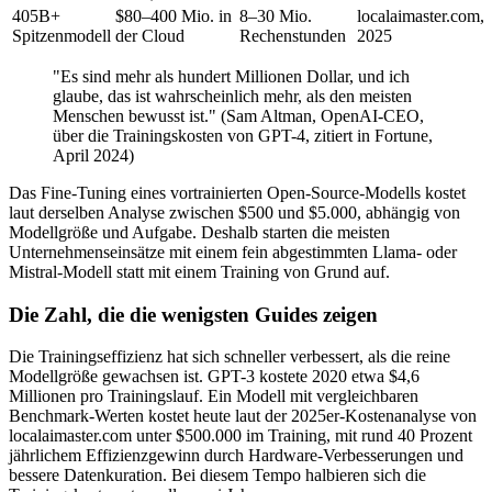
405B+
$80–400 Mio. in
8–30 Mio.
localaimaster.com,
Spitzenmodell
der Cloud
Rechenstunden
2025
"Es sind mehr als hundert Millionen Dollar, und ich
glaube, das ist wahrscheinlich mehr, als den meisten
Menschen bewusst ist." (Sam Altman, OpenAI-CEO,
über die Trainingskosten von GPT-4, zitiert in Fortune,
April 2024)
Das Fine-Tuning eines vortrainierten Open-Source-Modells kostet
laut derselben Analyse zwischen $500 und $5.000, abhängig von
Modellgröße und Aufgabe. Deshalb starten die meisten
Unternehmenseinsätze mit einem fein abgestimmten Llama- oder
Mistral-Modell statt mit einem Training von Grund auf.
Die Zahl, die die wenigsten Guides zeigen
Die Trainingseffizienz hat sich schneller verbessert, als die reine
Modellgröße gewachsen ist. GPT-3 kostete 2020 etwa $4,6
Millionen pro Trainingslauf. Ein Modell mit vergleichbaren
Benchmark-Werten kostet heute laut der 2025er-Kostenanalyse von
localaimaster.com unter $500.000 im Training, mit rund 40 Prozent
jährlichem Effizienzgewinn durch Hardware-Verbesserungen und
bessere Datenkuration. Bei diesem Tempo halbieren sich die