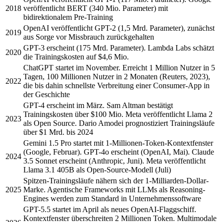
2018
veröffentlicht BERT (340 Mio. Parameter) mit
bidirektionalem Pre-Training
OpenAI veröffentlicht GPT-2 (1,5 Mrd. Parameter), zunächst
2019
aus Sorge vor Missbrauch zurückgehalten
GPT-3 erscheint (175 Mrd. Parameter). Lambda Labs schätzt
2020
die Trainingskosten auf $4,6 Mio.
ChatGPT startet im November. Erreicht 1 Million Nutzer in 5
Tagen, 100 Millionen Nutzer in 2 Monaten (Reuters, 2023),
2022
die bis dahin schnellste Verbreitung einer Consumer-App in
der Geschichte
GPT-4 erscheint im März. Sam Altman bestätigt
Trainingskosten über $100 Mio. Meta veröffentlicht Llama 2
2023
als Open Source. Dario Amodei prognostiziert Trainingsläufe
über $1 Mrd. bis 2024
Gemini 1.5 Pro startet mit 1-Millionen-Token-Kontextfenster
(Google, Februar). GPT-4o erscheint (OpenAI, Mai). Claude
2024
3.5 Sonnet erscheint (Anthropic, Juni). Meta veröffentlicht
Llama 3.1 405B als Open-Source-Modell (Juli)
Spitzen-Trainingsläufe nähern sich der 1-Milliarden-Dollar-
2025
Marke. Agentische Frameworks mit LLMs als Reasoning-
Engines werden zum Standard in Unternehmenssoftware
GPT-5.5 startet im April als neues OpenAI-Flaggschiff.
Kontextfenster überschreiten 2 Millionen Token. Multimodale