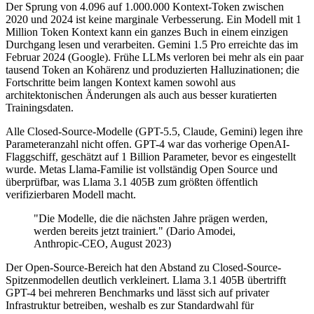
Der Sprung von 4.096 auf 1.000.000 Kontext-Token zwischen
2020 und 2024 ist keine marginale Verbesserung. Ein Modell mit 1
Million Token Kontext kann ein ganzes Buch in einem einzigen
Durchgang lesen und verarbeiten. Gemini 1.5 Pro erreichte das im
Februar 2024 (Google). Frühe LLMs verloren bei mehr als ein paar
tausend Token an Kohärenz und produzierten Halluzinationen; die
Fortschritte beim langen Kontext kamen sowohl aus
architektonischen Änderungen als auch aus besser kuratierten
Trainingsdaten.
Alle Closed-Source-Modelle (GPT-5.5, Claude, Gemini) legen ihre
Parameteranzahl nicht offen. GPT-4 war das vorherige OpenAI-
Flaggschiff, geschätzt auf 1 Billion Parameter, bevor es eingestellt
wurde. Metas Llama-Familie ist vollständig Open Source und
überprüfbar, was Llama 3.1 405B zum größten öffentlich
verifizierbaren Modell macht.
"Die Modelle, die die nächsten Jahre prägen werden,
werden bereits jetzt trainiert." (Dario Amodei,
Anthropic-CEO, August 2023)
Der Open-Source-Bereich hat den Abstand zu Closed-Source-
Spitzenmodellen deutlich verkleinert. Llama 3.1 405B übertrifft
GPT-4 bei mehreren Benchmarks und lässt sich auf privater
Infrastruktur betreiben, weshalb es zur Standardwahl für