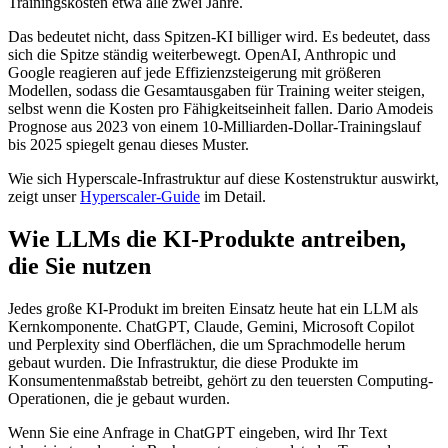
Trainingskosten etwa alle zwei Jahre.
Das bedeutet nicht, dass Spitzen-KI billiger wird. Es bedeutet, dass
sich die Spitze ständig weiterbewegt. OpenAI, Anthropic und
Google reagieren auf jede Effizienzsteigerung mit größeren
Modellen, sodass die Gesamtausgaben für Training weiter steigen,
selbst wenn die Kosten pro Fähigkeitseinheit fallen. Dario Amodeis
Prognose aus 2023 von einem 10-Milliarden-Dollar-Trainingslauf
bis 2025 spiegelt genau dieses Muster.
Wie sich Hyperscale-Infrastruktur auf diese Kostenstruktur auswirkt,
zeigt unser
Hyperscaler-Guide
im Detail.
Wie LLMs die KI-Produkte antreiben,
die Sie nutzen
Jedes große KI-Produkt im breiten Einsatz heute hat ein LLM als
Kernkomponente. ChatGPT, Claude, Gemini, Microsoft Copilot
und Perplexity sind Oberflächen, die um Sprachmodelle herum
gebaut wurden. Die Infrastruktur, die diese Produkte im
Konsumentenmaßstab betreibt, gehört zu den teuersten Computing-
Operationen, die je gebaut wurden.
Wenn Sie eine Anfrage in ChatGPT eingeben, wird Ihr Text