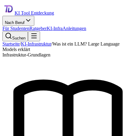
KI Tool Entdeckung
Nach Beruf
Für Studenten
Ratgeber
KI-Infra
Anleitungen
Suchen
Startseite
/
KI-Infrastruktur
/
Was ist ein LLM? Large Language
Models erklärt
Infrastruktur-Grundlagen