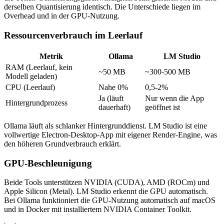
derselben Quantisierung identisch. Die Unterschiede liegen im
Overhead und in der GPU-Nutzung.
Ressourcenverbrauch im Leerlauf
Metrik
Ollama
LM Studio
RAM (Leerlauf, kein
~50 MB
~300-500 MB
Modell geladen)
CPU (Leerlauf)
Nahe 0%
0,5-2%
Ja (läuft
Nur wenn die App
Hintergrundprozess
dauerhaft)
geöffnet ist
Ollama läuft als schlanker Hintergrunddienst. LM Studio ist eine
vollwertige Electron-Desktop-App mit eigener Render-Engine, was
den höheren Grundverbrauch erklärt.
GPU-Beschleunigung
Beide Tools unterstützen NVIDIA (CUDA), AMD (ROCm) und
Apple Silicon (Metal). LM Studio erkennt die GPU automatisch.
Bei Ollama funktioniert die GPU-Nutzung automatisch auf macOS
und in Docker mit installiertem NVIDIA Container Toolkit.