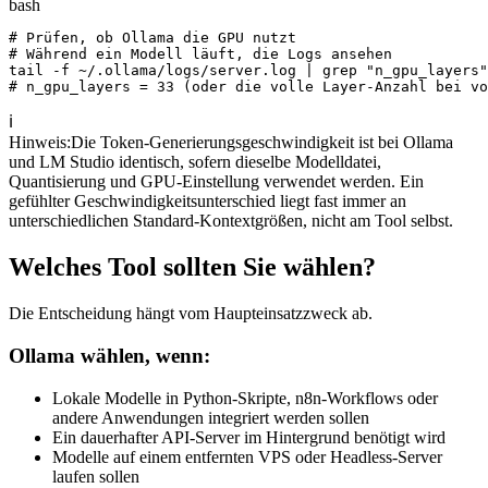
bash
# Prüfen, ob Ollama die GPU nutzt

# Während ein Modell läuft, die Logs ansehen

tail -f ~/.ollama/logs/server.log | grep "n_gpu_layers"

# n_gpu_layers = 33 (oder die volle Layer-Anzahl bei v
ℹ️
Hinweis
:
Die Token-Generierungsgeschwindigkeit ist bei Ollama
und LM Studio identisch, sofern dieselbe Modelldatei,
Quantisierung und GPU-Einstellung verwendet werden. Ein
gefühlter Geschwindigkeitsunterschied liegt fast immer an
unterschiedlichen Standard-Kontextgrößen, nicht am Tool selbst.
Welches Tool sollten Sie wählen?
Die Entscheidung hängt vom Haupteinsatzzweck ab.
Ollama wählen, wenn:
Lokale Modelle in Python-Skripte, n8n-Workflows oder
andere Anwendungen integriert werden sollen
Ein dauerhafter API-Server im Hintergrund benötigt wird
Modelle auf einem entfernten VPS oder Headless-Server
laufen sollen