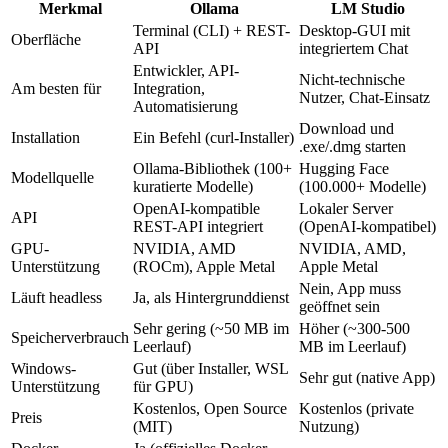
Merkmal
Ollama
LM Studio
Terminal (CLI) + REST-
Desktop-GUI mit
Oberfläche
API
integriertem Chat
Entwickler, API-
Nicht-technische
Am besten für
Integration,
Nutzer, Chat-Einsatz
Automatisierung
Download und
Installation
Ein Befehl (curl-Installer)
.exe/.dmg starten
Ollama-Bibliothek (100+
Hugging Face
Modellquelle
kuratierte Modelle)
(100.000+ Modelle)
OpenAI-kompatible
Lokaler Server
API
REST-API integriert
(OpenAI-kompatibel)
GPU-
NVIDIA, AMD
NVIDIA, AMD,
Unterstützung
(ROCm), Apple Metal
Apple Metal
Nein, App muss
Läuft headless
Ja, als Hintergrunddienst
geöffnet sein
Sehr gering (~50 MB im
Höher (~300-500
Speicherverbrauch
Leerlauf)
MB im Leerlauf)
Windows-
Gut (über Installer, WSL
Sehr gut (native App)
Unterstützung
für GPU)
Kostenlos, Open Source
Kostenlos (private
Preis
(MIT)
Nutzung)