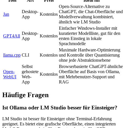
Tool
Art
Preis
Ideal für
Open-Source-Alternative zu
Desktop-
ChatGPT, die Chat-Oberfläche und
Jan
Kostenlos
App
Modellverwaltung kombiniert,
ähnlich wie LM Studio
Einfacher Windows-Installer mit
Desktop-
kuratierter Modellliste, gut für den
GPT4All
Kostenlos
App
ersten Einstieg in lokale
Sprachmodelle
Maximale Hardware-Optimierung
llama.cpp
CLI
Kostenlos
und Kontrolle über Quantisierung
ohne jede Abstraktionsebene
Selbst
Browserbasierte ChatGPT-ähnliche
Open-
gehostete
Oberfläche auf Basis von Ollama,
Kostenlos
WebUI
Web-
mit Mehrbenutzer-Support und
App
RAG
Häufige Fragen
Ist Ollama oder LM Studio besser für Einsteiger?
LM Studio ist besser für Einsteiger ohne Terminal-Erfahrung
geeignet. Es bietet eine grafische Oberfläche, einen integrierten