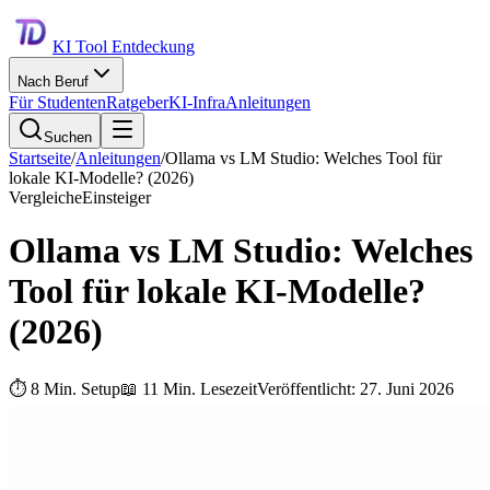
KI Tool Entdeckung
Nach Beruf
Für Studenten
Ratgeber
KI-Infra
Anleitungen
Suchen
Startseite
/
Anleitungen
/
Ollama vs LM Studio: Welches Tool für
lokale KI-Modelle? (2026)
Vergleiche
Einsteiger
Ollama vs LM Studio: Welches
Tool für lokale KI-Modelle?
(2026)
⏱
8
Min. Setup
📖
11
Min. Lesezeit
Veröffentlicht:
27. Juni 2026