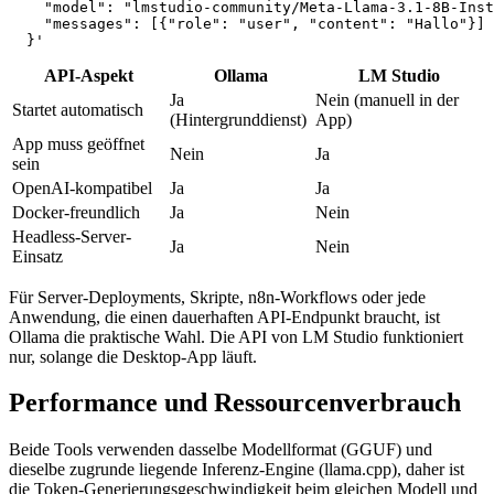
    "model": "lmstudio-community/Meta-Llama-3.1-8B-Inst
    "messages": [{"role": "user", "content": "Hallo"}]

  }'
API-Aspekt
Ollama
LM Studio
Ja
Nein (manuell in der
Startet automatisch
(Hintergrunddienst)
App)
App muss geöffnet
Nein
Ja
sein
OpenAI-kompatibel
Ja
Ja
Docker-freundlich
Ja
Nein
Headless-Server-
Ja
Nein
Einsatz
Für Server-Deployments, Skripte, n8n-Workflows oder jede
Anwendung, die einen dauerhaften API-Endpunkt braucht, ist
Ollama die praktische Wahl. Die API von LM Studio funktioniert
nur, solange die Desktop-App läuft.
Performance und Ressourcenverbrauch
Beide Tools verwenden dasselbe Modellformat (GGUF) und
dieselbe zugrunde liegende Inferenz-Engine (llama.cpp), daher ist
die Token-Generierungsgeschwindigkeit beim gleichen Modell und