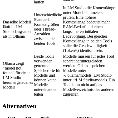
laufen
In LM Studio die Kontextlänge
unter Model Parameters
Unterschiedliche
prüfen. Eine höhere
Standard-
Dasselbe Modell
Kontextlänge bedeutet mehr
Kontextgrößen
läuft in LM
RAM-Bedarf und einen
oder Thread-
Studio langsamer
langsameren initialen
Anzahlen
als in Ollama
Ladevorgang. Bei gleicher
zwischen den
Kontextlänge in beiden Tools
beiden Tools
sollte die Geschwindigkeit
(Token/s) identisch sein.
Beide Tools
Modelle müssen für jedes Tool
verwenden
separat heruntergeladen
Ollama zeigt
getrennte
werden. Ollama speichert
"model not
Speicherorte für
Modelle unter
found" für ein in
Modelle und
~/.ollama/models, LM Studio
LM Studio
können keine
unter ~/LM Studio/models. Ein
heruntergeladenes
Modelle
Tool kann nicht auf das
Modell
untereinander
Modellverzeichnis des anderen
teilen
zugreifen.
Alternativen