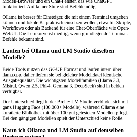
Modell-Browser und ein Chat-Fenster, das wie ChatGPT
funktioniert. Auf keiner Stufe sind Befehle nötig.
Ollama ist besser für Einsteiger, die mit einem Terminal umgehen
können und lokale KI praktisch einsetzen wollen, etwa für Skripte,
Workflows oder als Backend für eine Chat-Oberfläche wie Open-
WebUI. Die Lernkurve ist niedrig, wenn grundlegende Terminal-
Befehle bekannt sind.
Laufen bei Ollama und LM Studio dieselben
Modelle?
Beide Tools nutzen das GGUF-Format und laufen intern über
llama.cpp, daher liefern sie bei gleicher Modelldatei identische
Ausgabequalität. Die wichtigsten Modellfamilien (Llama 3.3,
Mistral, Qwen 2.5, Phi-4, Gemma 3, DeepSeek) sind in beiden
verfügbar.
Der Unterschied liegt in der Breite: LM Studio verbindet sich mit
ganz Hugging Face (100.000+ Modelle), während Ollama eine
kuratierte Bibliothek mit über 100 gut getesteten Modellen pflegt.
Bei den gängigen Modellen spielt der Unterschied keine Rolle.
Kann ich Ollama und LM Studio auf demselben
Rechner nutzen?