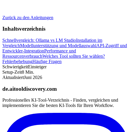
Zurück zu den Anleitungen
Inhaltsverzeichnis
Schnellvergleich: Ollama vs LM Studio
Installation im
Vergleich
Modellunterstützung und Modellauswahl
API-Zugriff und
Entwickler-Integration
Performance und
Ressourcenverbrauch
Welches Tool sollten Sie wählen?
Fehlerbehebung
Häufige Fragen
Schwierigkeit
Einsteiger
Setup-Zeit
8
Min.
Aktualisiert
Juni 2026
de.aitooldiscovery.com
Professionelles KI-Tool-Verzeichnis - Finden, vergleichen und
implementieren Sie die besten KI-Tools für Ihren Workflow.