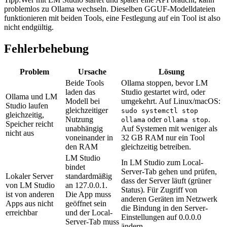
problemlos zu Ollama wechseln. Dieselben GGUF-Modelldateien
funktionieren mit beiden Tools, eine Festlegung auf ein Tool ist also
nicht endgültig.
Fehlerbehebung
Problem
Ursache
Lösung
Beide Tools
Ollama stoppen, bevor LM
laden das
Studio gestartet wird, oder
Ollama und LM
Modell bei
umgekehrt. Auf Linux/macOS:
Studio laufen
gleichzeitiger
sudo systemctl stop
gleichzeitig,
Nutzung
oder
.
ollama
ollama stop
Speicher reicht
unabhängig
Auf Systemen mit weniger als
nicht aus
voneinander in
32 GB RAM nur ein Tool
den RAM
gleichzeitig betreiben.
LM Studio
In LM Studio zum Local-
bindet
Server-Tab gehen und prüfen,
Lokaler Server
standardmäßig
dass der Server läuft (grüner
von LM Studio
an 127.0.0.1.
Status). Für Zugriff von
ist von anderen
Die App muss
anderen Geräten im Netzwerk
Apps aus nicht
geöffnet sein
die Bindung in den Server-
erreichbar
und der Local-
Einstellungen auf 0.0.0.0
Server-Tab muss
ändern.