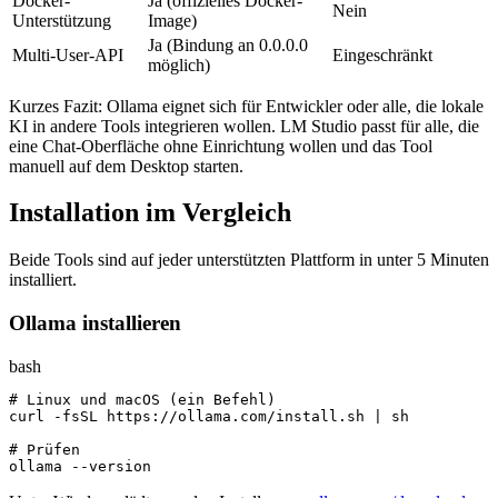
Docker-
Ja (offizielles Docker-
Nein
Unterstützung
Image)
Ja (Bindung an 0.0.0.0
Multi-User-API
Eingeschränkt
möglich)
Kurzes Fazit: Ollama eignet sich für Entwickler oder alle, die lokale
KI in andere Tools integrieren wollen. LM Studio passt für alle, die
eine Chat-Oberfläche ohne Einrichtung wollen und das Tool
manuell auf dem Desktop starten.
Installation im Vergleich
Beide Tools sind auf jeder unterstützten Plattform in unter 5 Minuten
installiert.
Ollama installieren
bash
# Linux und macOS (ein Befehl)

curl -fsSL https://ollama.com/install.sh | sh

# Prüfen

ollama --version