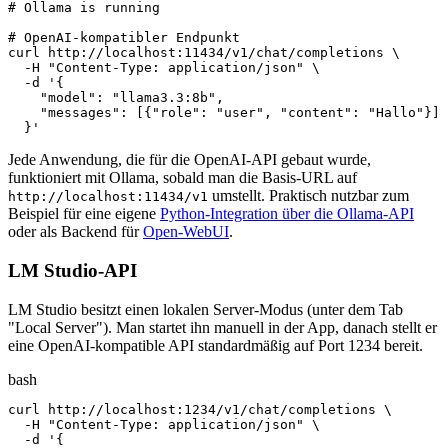
# Ollama is running

# OpenAI-kompatibler Endpunkt

curl http://localhost:11434/v1/chat/completions \

  -H "Content-Type: application/json" \

  -d '{

    "model": "llama3.3:8b",

    "messages": [{"role": "user", "content": "Hallo"}]

  }'
Jede Anwendung, die für die OpenAI-API gebaut wurde,
funktioniert mit Ollama, sobald man die Basis-URL auf
umstellt. Praktisch nutzbar zum
http://localhost:11434/v1
Beispiel für eine eigene
Python-Integration über die Ollama-API
oder als Backend für
Open-WebUI
.
LM Studio-API
LM Studio besitzt einen lokalen Server-Modus (unter dem Tab
"Local Server"). Man startet ihn manuell in der App, danach stellt er
eine OpenAI-kompatible API standardmäßig auf Port 1234 bereit.
bash
curl http://localhost:1234/v1/chat/completions \

  -H "Content-Type: application/json" \

  -d '{
